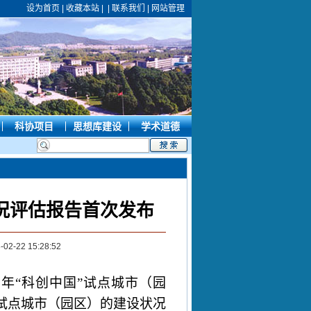
设为首页
|
收藏本站
|
|
联系我们
|
网站管理
科协项目
思想库建设
学术道德
况评估报告首次发布
2-22 15:28:52
年“科创中国”试点城市（园
2
试点城市（园区）的建设状况