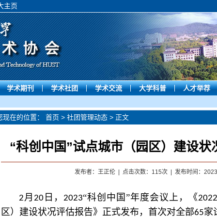
大主页
学术期刊
学术社团
学术交流
大学科普
人才举荐
您现在的位置：
首页
>
社团管理动态
> 正文
“科创中国”试点城市（园区）建设状
发布者：王正伦 | 点击次数：
115
次 | 发布时间：2023-0
月
日，
“科创中国”年度会议上，《
2
20
2023
202
区）建设状况评估报告》正式发布，首次对全部
家
65